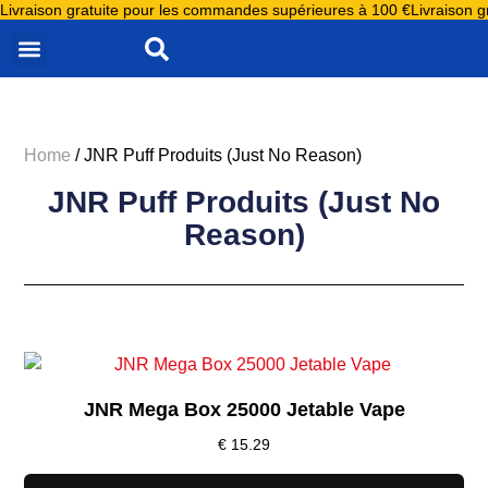
Livraison gratuite pour les commandes supérieures à 100 €
Livraison 
ALL PRODUCTS
JNR ALIEN 10000
JNR FALCON 16000
JNR FALCON X 18000
JNR MEGA SHISHA HOOKAH 100K
E LIQUIDE JNR
JNR NIPLO E LIQUIDE
JNR PUFF GROSSISTE
Home
/ JNR Puff Produits (Just No Reason)
JNR Puff Produits (Just No
Reason)
JNR Mega Box 25000 Jetable Vape
€
15.29