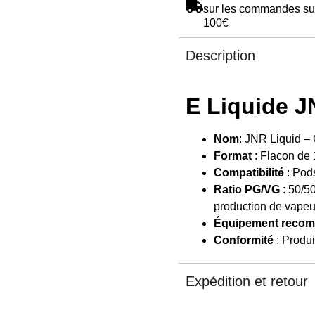
sur les commandes su
100€
Description
E Liquide J
Nom
: JNR Liquid – 
Format
: Flacon de 
Compatibilité
: Pod
Ratio PG/VG
: 50/50
production de vapeur
Équipement reco
Conformité
: Produi
Expédition et retour