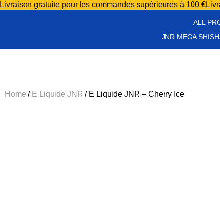
Livraison gratuite pour les commandes supérieures à 100 €
Liv
ALL PR
JNR MEGA SHISH
Home
/
E Liquide JNR
/ E Liquide JNR – Cherry Ice