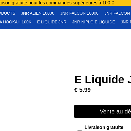
raison gratuite pour les commandes supérieures à 100 €
ODUCTS
JNR ALIEN 10000
JNR FALCON 16000
JNR FALCON 
A HOOKAH 100K
E LIQUIDE JNR
JNR NIPLO E LIQUIDE
JNR 
E Liquide 
€
5.99
Vente au dét
Livraison gratuite