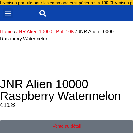
Livraison gratuite pour les commandes supérieures à 100 €
Livraison 
ALL PRODUCTS
JNR ALIEN 10000
JNR FALCON 16000
JNR FALCON X 18000
JNR MEGA SHISHA HOOKAH 100K
E LIQUIDE JNR
JNR NIPLO E LIQUIDE
JNR PUFF GROSSISTE
Home
/
JNR Alien 10000 - Puff 10K
/ JNR Alien 10000 –
Raspberry Watermelon
JNR Alien 10000 –
Raspberry Watermelon
€
10.29
Vente au détail