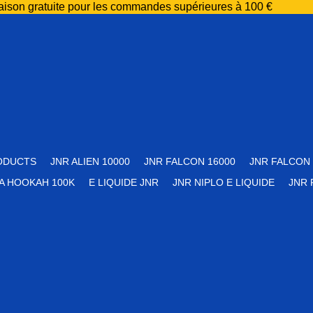
raison gratuite pour les commandes supérieures à 100 €
ODUCTS
JNR ALIEN 10000
JNR FALCON 16000
JNR FALCON 
A HOOKAH 100K
E LIQUIDE JNR
JNR NIPLO E LIQUIDE
JNR 