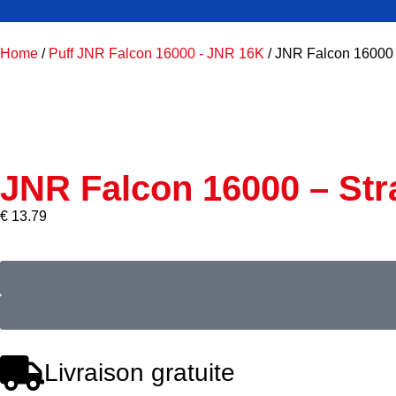
Home
/
Puff JNR Falcon 16000 - JNR 16K
/ JNR Falcon 16000 
JNR Falcon 16000 – Str
€
13.79
Livraison gratuite