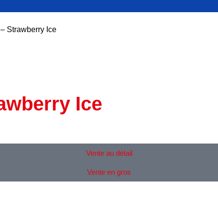
– Strawberry Ice
awberry Ice
Vente au détail
Vente en gros