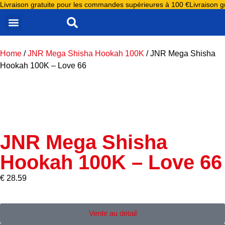
Livraison gratuite pour les commandes supérieures à 100 €
Livraison 
ALL PRODUCTS
JNR ALIEN 10000
JNR FALCON 16000
JNR FALCON X 18000
JNR MEGA SHISHA HOOKAH 100K
E LIQUIDE JNR
JNR NIPLO E LIQUIDE
JNR PUFF GROSSISTE
Home
/
JNR Mega Shisha Hookah 100K
/ JNR Mega Shisha
Hookah 100K – Love 66
JNR Mega Shisha
Hookah 100K – Love 66
€
28.59
Vente au détail