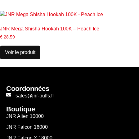
JNR Mega Shisha Hookah 100K – Peach Ice
€
28.59
Voir le produit
Coordonnées
sales@jnr-puffs.fr
Boutique
JNR Alien 10000
JNR Falcon 16000
JNR Falcon X 18000