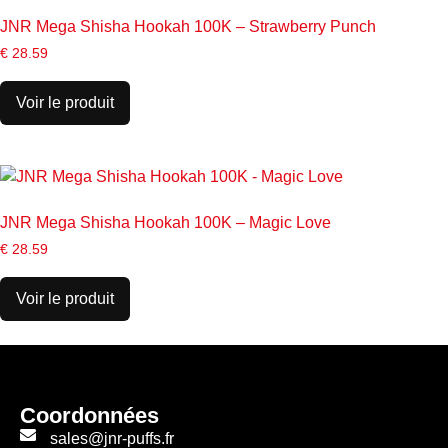
JNR Mega Shisha Hookah 100K – Strawberry Punch
€
28.59
Voir le produit
JNR Mega Shisha Hookah 100K – Magic Love
€
28.59
Voir le produit
Coordonnées
sales@jnr-puffs.fr