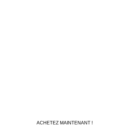
Meilleur Vape
JNR
ACHETEZ MAINTENANT !