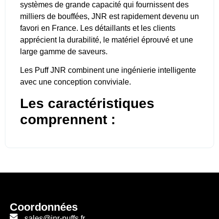
systèmes de grande capacité qui fournissent des
milliers de bouffées, JNR est rapidement devenu un
favori en France. Les détaillants et les clients
apprécient la durabilité, le matériel éprouvé et une
large gamme de saveurs.
Les Puff JNR combinent une ingénierie intelligente
avec une conception conviviale.
Les caractéristiques
comprennent :
Batteries rechargeables
Chargement USB-C rapide
Bobines à double maille
Options rechargeables sur certains modèles
Les écrans numériques, les modes intelligents et
les indicateurs de batterie clairs rendent ces
Coordonnées
vaporisateurs faciles pour les débutants. Ils sont
sales@jnr-puffs.fr